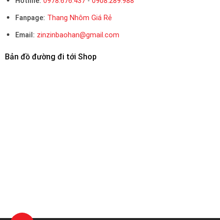
Hotline:
0978.676.437
-
0908.289.988
Fanpage:
Thang Nhôm Giá Rẻ
Email:
zinzinbaohan@gmail.com
Bản đồ đường đi tới Shop