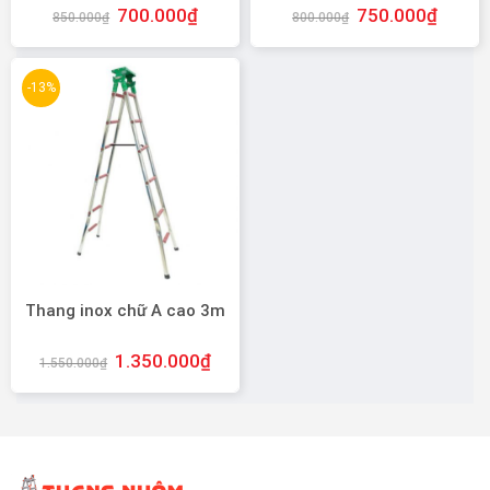
700.000
₫
750.000
₫
850.000
₫
800.000
₫
-13%
Thang inox chữ A cao 3m
1.350.000
₫
1.550.000
₫