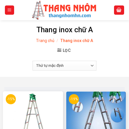
Skip
to
content
Thang inox chữ A
Trang chủ
/
Thang inox chữ A
LỌC
-15%
-19%