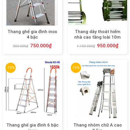
Thang ghế gia đình inox
Thang dây thoát hiểm
4 bậc
nhà cao tầng loài 10m
750.000
₫
950.000
₫
850.000
₫
1.150.000
₫
-10%
-16%
Thang ghế gia đình 6 bậc
Thang nhôm chữ A cao