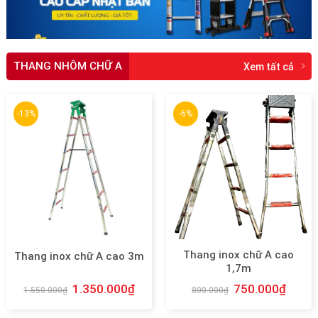
THANG NHÔM CHỮ A
Xem tất cả
-13%
-6%
Thang inox chữ A cao
Thang inox chữ A cao 3m
1,7m
1.350.000
₫
750.000
₫
1.550.000
₫
800.000
₫