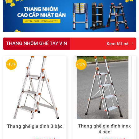
THANG NHÔM GHẾ TAY VỊN
Xem tất cả
-13%
-12%
Thang ghế gia đình inox
Thang ghế gia đình 3 bậc
4 bậc