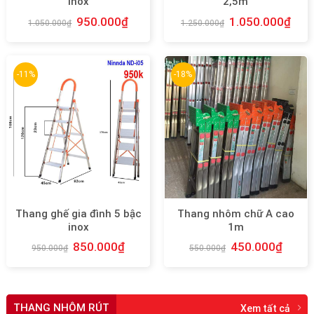
inox
2,5m
950.000
₫
1.050.000
₫
1.050.000
₫
1.250.000
₫
-11%
-18%
Thang ghế gia đình 5 bậc
Thang nhôm chữ A cao
inox
1m
850.000
₫
450.000
₫
950.000
₫
550.000
₫
THANG NHÔM RÚT
Xem tất cả