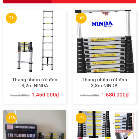
-7%
-16%
Thang nhôm rút đơn
Thang nhôm rút đơn
3,2m NINDA
3,8m NINDA
1.450.000
₫
1.680.000
₫
1.560.000
₫
1.990.000
₫
-13%
-12%