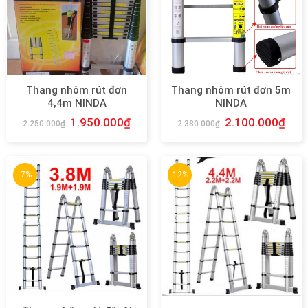
Thang nhôm rút đơn
Thang nhôm rút đơn 5m
4,4m NINDA
NINDA
1.950.000
₫
2.100.000
₫
2.250.000
₫
2.380.000
₫
-7%
-12%