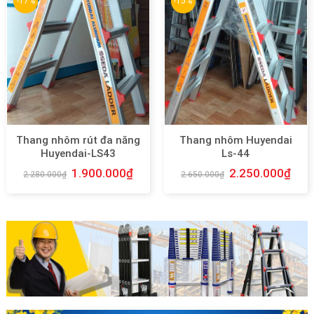
-17%
-15%
Thang nhôm rút đa năng
Thang nhôm Huyendai
Huyendai-LS43
Ls-44
1.900.000
₫
2.250.000
₫
2.280.000
₫
2.650.000
₫