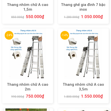
Thang nhôm chữ A cao
Thang ghế gia đình 7 bậc
1,5m
inox
550.000
₫
1.050.000
₫
850.000
₫
1.280.000
₫
-24%
-14%
Thang nhôm chữ A cao
Thang nhôm chữ A cao
2m
3,5m
750.000
₫
1.550.000
₫
990.000
₫
1.800.000
₫