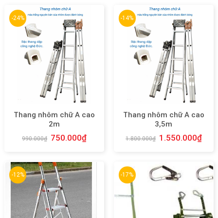
-24%
-14%
Thang nhôm chữ A cao
Thang nhôm chữ A cao
2m
3,5m
750.000
₫
1.550.000
₫
990.000
₫
1.800.000
₫
-12%
-17%