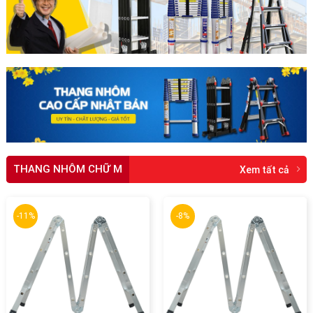
THANG NHÔM CHỮ M
Xem tất cả
-11%
-8%