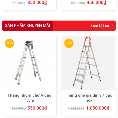
850.000
₫
450.000
₫
950.000
₫
550.000
₫
SẢN PHẨM KHUYẾN MÃI
Xem tất cả
-35%
-18%
Thang nhôm chữ A cao
Thang ghế gia đình 7 bậc
1,5m
inox
550.000
₫
1.050.000
₫
850.000
₫
1.280.000
₫