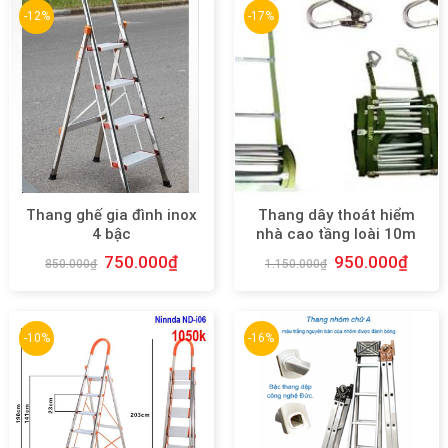
-12%
-17%
Thang ghế gia đình inox
Thang dây thoát hiểm
4 bậc
nhà cao tầng loài 10m
750.000
₫
950.000
₫
850.000
₫
1.150.000
₫
-10%
-16%