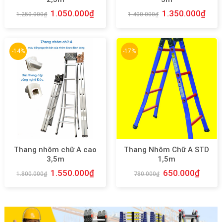
1.050.000
₫
1.350.000
₫
1.250.000
₫
1.400.000
₫
-14%
-17%
Thang nhôm chữ A cao
Thang Nhôm Chữ A STD
3,5m
1,5m
1.550.000
₫
650.000
₫
1.800.000
₫
780.000
₫