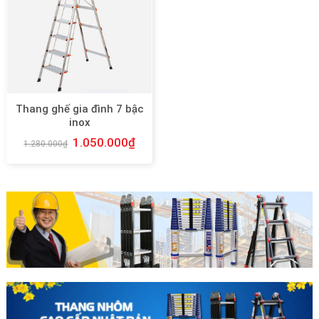
Thang ghế gia đình 7 bậc
inox
1.050.000
₫
1.280.000
₫