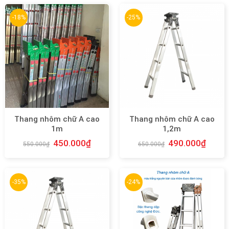
-18%
-25%
Thang nhôm chữ A cao
Thang nhôm chữ A cao
1m
1,2m
450.000
₫
490.000
₫
550.000
₫
650.000
₫
-35%
-24%