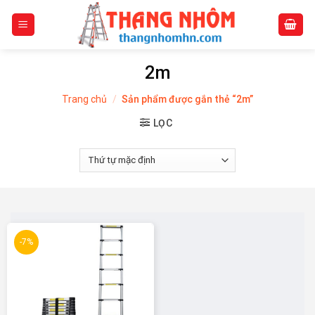
Skip
to
content
2m
Trang chủ
/
Sản phẩm được gắn thẻ “2m”
LỌC
-7%