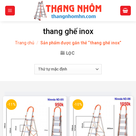
Skip
to
content
thang ghế inox
Trang chủ
/
Sản phẩm được gắn thẻ “thang ghế inox”
LỌC
-11%
-10%