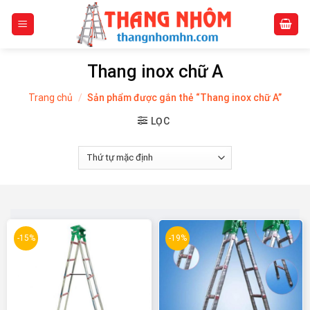
Skip
to
content
Thang inox chữ A
Trang chủ
/
Sản phẩm được gắn thẻ “Thang inox chữ A”
LỌC
-15%
-19%