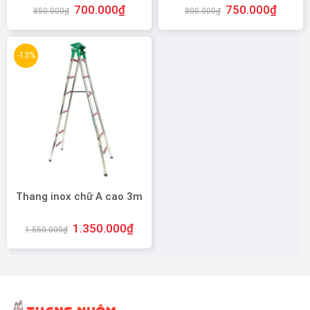
700.000
₫
750.000
₫
850.000
₫
800.000
₫
-13%
Thang inox chữ A cao 3m
1.350.000
₫
1.550.000
₫