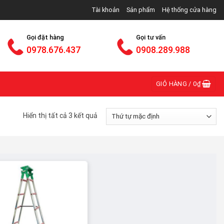
p khẩu, phân phối và bán buôn bán lẻ thang nhôm các loạ
Tài khoản
Sản phẩm
Hệ thống cửa hàng
Gọi đặt hàng
Gọi tư vấn
0978.676.437
0908.289.988
GIỎ HÀNG /
0
₫
Hiển thị tất cả 3 kết quả