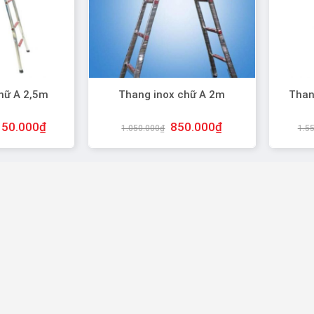
+
+
hữ A 2,5m
Thang inox chữ A 2m
Than
150.000
₫
850.000
₫
1.050.000
₫
1.5