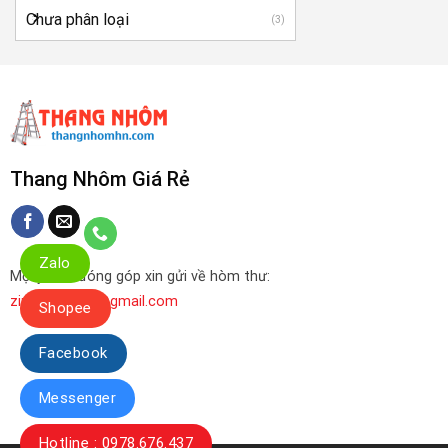
Chưa phân loại
(3)
Thang Nhôm Giá Rẻ
Zalo
Mọi ý kiến đóng góp xin gửi về hòm thư:
zinzinbaohan@gmail.com
Shopee
Facebook
Messenger
Hotline : 0978.676.437