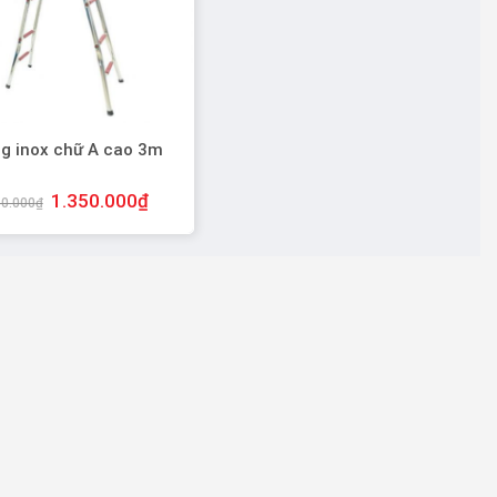
g inox chữ A cao 3m
1.350.000
₫
50.000
₫