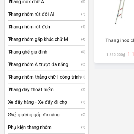
Thang inox chữ A
(5)
Thang nhôm rút đôi AI
(7)
Thang nhôm rút đơn
(4)
+
Thang nhôm gấp khúc chữ M
(4)
Thang inox c
Thang ghế gia đình
(5)
1.
1.350.000
₫
Thang nhôm A trượt đa năng
(0)
Thang nhôm thẳng chữ I công trình
(1)
Thang dây thoát hiểm
(3)
Xe đẩy hàng - Xe đẩy đi chợ
(1)
Ghế, giường gấp đa năng
(0)
Phụ kiện thang nhôm
(1)