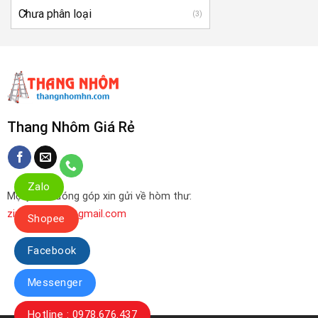
Chưa phân loại
(3)
Thang Nhôm Giá Rẻ
Zalo
Mọi ý kiến đóng góp xin gửi về hòm thư:
zinzinbaohan@gmail.com
Shopee
Facebook
Messenger
Hotline : 0978.676.437