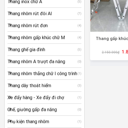
Thang inox chữ A
(5)
Thang nhôm rút đôi AI
(7)
Thang nhôm rút đơn
(4)
+
Thang nhôm gấp khúc chữ M
(4)
Thang gấp khú
Thang ghế gia đình
(5)
1.
2.150.000
₫
Thang nhôm A trượt đa năng
(0)
Thang nhôm thẳng chữ I công trình
(1)
Thang dây thoát hiểm
(3)
Xe đẩy hàng - Xe đẩy đi chợ
(1)
Ghế, giường gấp đa năng
(0)
Phụ kiện thang nhôm
(1)