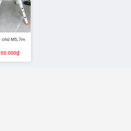
c chữ M5,7m
850.000
₫