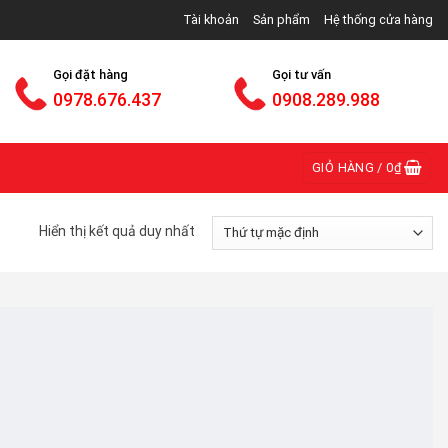
 phối và bán buôn bán lẻ thang nhôm các loại trên toàn 
Tài khoản
Sản phẩm
Hệ thống cửa hàng
Gọi đặt hàng
Gọi tư vấn
0978.676.437
0908.289.988
GIỎ HÀNG /
0
₫
Hiển thị kết quả duy nhất