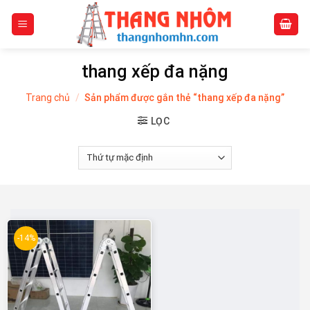
Skip
to
content
thang xếp đa nặng
Trang chủ
/
Sản phẩm được gắn thẻ “thang xếp đa nặng”
LỌC
-14%