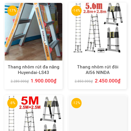
-17%
-14%
Thang nhôm rút đa năng
Thang nhôm rút đôi
Huyendai-LS43
AI56 NINDA
1.900.000
₫
2.450.000
₫
2.280.000
₫
2.850.000
₫
-8%
-12%