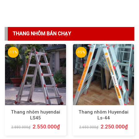
THANG NHÔM BÁN CHẠY
-11%
-15%
Thang nhôm huyendai
Thang nhôm Huyendai
LS45
Ls-44
2.550.000
₫
2.250.000
₫
2.880.000
₫
2.650.000
₫