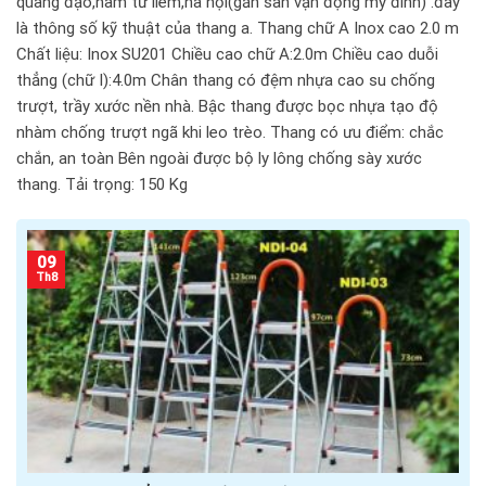
quang đạo,nam từ liêm,hà nội(gần sân vận động mỹ đình) .đây
là thông số kỹ thuật của thang a. Thang chữ A Inox cao 2.0 m
Chất liệu: Inox SU201 Chiều cao chữ A:2.0m Chiều cao duỗi
thẳng (chữ I):4.0m Chân thang có đệm nhựa cao su chống
trượt, trầy xước nền nhà. Bậc thang được bọc nhựa tạo độ
nhàm chống trượt ngã khi leo trèo. Thang có ưu điểm: chắc
chắn, an toàn Bên ngoài được bộ ly lông chống sày xước
thang. Tải trọng: 150 Kg
09
Th8