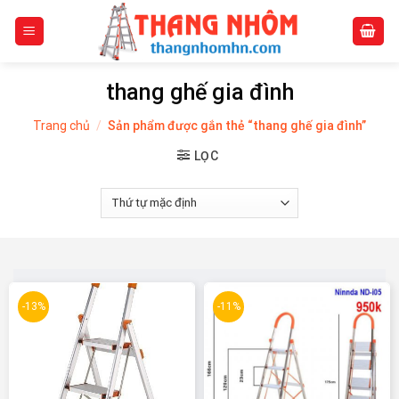
Skip
to
content
thang ghế gia đình
Trang chủ
/
Sản phẩm được gắn thẻ “thang ghế gia đình”
LỌC
-13%
-11%