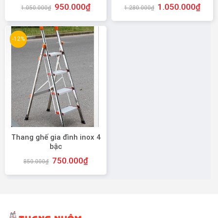
950.000
₫
1.050.000
₫
1.050.000
₫
1.280.000
₫
-12%
Thang ghế gia đình inox 4
bậc
750.000
₫
850.000
₫