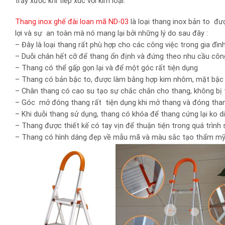
trầy xước khi tiếp xúc với kim loại.
Thang inox ghế đài loan mã ND-03
là loại thang inox bản to đượ
lợi và sự an toàn mà nó mang lại bởi những lý do sau đây :
– Đây là loại thang rất phù hợp cho các công việc trong gia đình
– Duỗi chân hết cỡ để thang ổn định và đứng theo nhu cầu công
– Thang có thể gấp gọn lại và để một góc rất tiện dụng
– Thang có bản bậc to, được làm bằng hợp kim nhôm, mặt bậc
– Chân thang có cao su tạo sự chắc chắn cho thang, không bị t
– Góc mở đóng thang rất tiện dụng khi mở thang và đóng than
– Khi duỗi thang sử dụng, thang có khóa để thang cứng lại ko di
– Thang được thiết kế có tay vịn để thuận tiện trong quá trình 
– Thang có hình dáng đẹp về mẫu mã và màu sắc tạo thẩm mỹ c