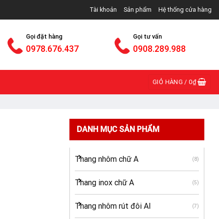
 bán lẻ thang nhôm các loại trên toàn quốc
Tài khoản
Sản phẩm
Hệ thống cửa hàng
Gọi đặt hàng
Gọi tư vấn
0978.676.437
0908.289.988
GIỎ HÀNG /
0
₫
DANH MỤC SẢN PHẨM
Thang nhôm chữ A
(8)
Thang inox chữ A
(5)
Thang nhôm rút đôi AI
(7)