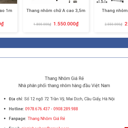
cao 1m
Thang nhôm chữ A cao 3,5m
Thang nhôm 
0
₫
1.550.000
₫
2
1.800.000
₫
2.550.000
₫
Thang Nhôm Giá Rẻ
Nhà phân phối thang nhôm hàng đầu Việt Nam
Địa chỉ:
Số 12 ngõ 72 Trần Vỹ, Mai Dịch, Cầu Giấy, Hà Nội
Hotline:
0978.676.437
-
0908.289.988
Fanpage:
Thang Nhôm Giá Rẻ