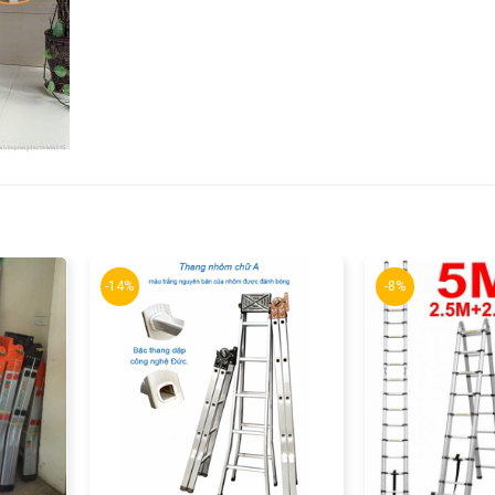
-14%
-8%
+
+