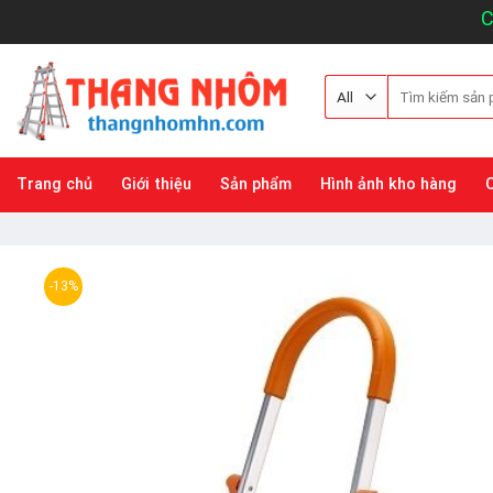
Skip
Công 
to
content
Tìm
kiếm:
Trang chủ
Giới thiệu
Sản phẩm
Hình ảnh kho hàng
-13%