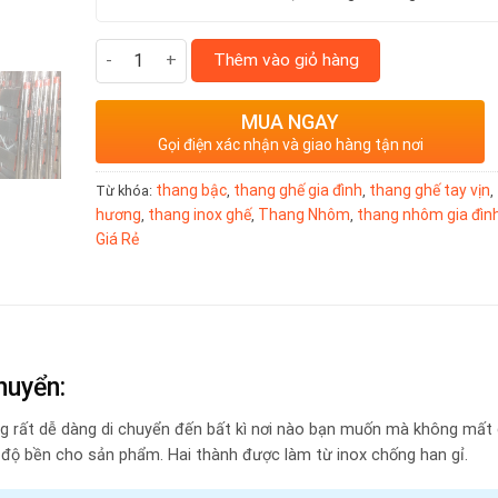
Thang ghế gia đình 3 bậc số lượng
Thêm vào giỏ hàng
MUA NGAY
Gọi điện xác nhận và giao hàng tận nơi
thang bậc
thang ghế gia đình
thang ghế tay vịn
Từ khóa:
,
,
,
hương
thang inox ghế
Thang Nhôm
thang nhôm gia đìn
,
,
,
Giá Rẻ
huyển:
kg rất dễ dàng di chuyển đến bất kì nơi nào bạn muốn mà không mất
 độ bền cho sản phẩm. Hai thành được làm từ inox chống han gỉ.