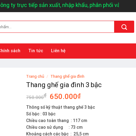
ty trực tiếp sản xuất, nhập khẩu, phân phối và bán buôn
Chính sách
Tin tức
Liên hệ
Trang chủ
/
Thang ghế gia đình
Thang ghế gia đình 3 bậc
₫
650.000
₫
750.000
Thông số kỹ thuật thang ghế 3 bậc
Số bậc : 03 bậc
Chiều cao toàn thang : 117 cm
Chiều cao sử dụng : 73 cm
Khoảng cách các bậc : 25,5 cm