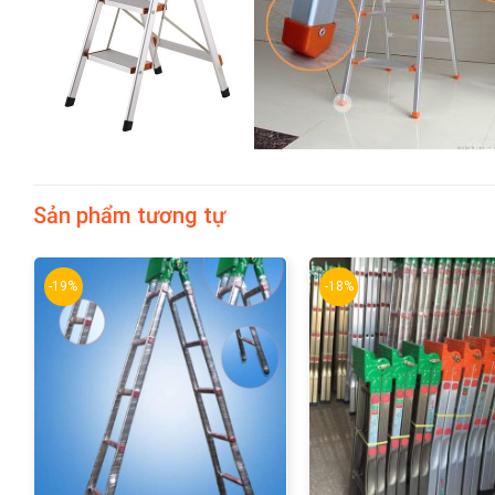
Sản phẩm tương tự
-19%
-18%
+
+