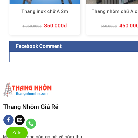
Thang inox chữ A 2m
Thang nhôm chữ A 
850.000
₫
450.00
1.050.000
₫
550.000
₫
Facebook Comment
Thang Nhôm Giá Rẻ
Zalo
Mọi ý kiến đóng góp xin gửi về hòm thư: