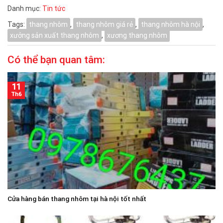
Danh mục:
Tin tức
Tags:
thang nhôm
,
thang nhôm giá rẻ
,
thang nhôm hà nội
,
xưởng sản xuất thang nhôm
,
xương thang nhôm
Có thể bạn quan tâm:
11
Th6
Cửa hàng bán thang nhôm tại hà nội tốt nhất