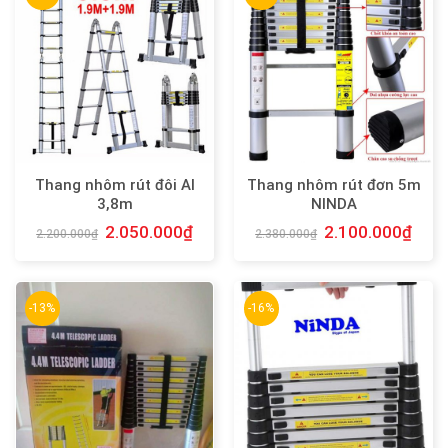
Thang nhôm rút đôi AI
Thang nhôm rút đơn 5m
3,8m
NINDA
2.050.000
₫
2.100.000
₫
2.200.000
₫
2.380.000
₫
-13%
-16%