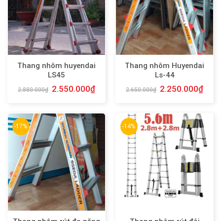
Thang nhôm huyendai
Thang nhôm Huyendai
LS45
Ls-44
2.550.000
₫
2.250.000
₫
2.880.000
₫
2.650.000
₫
-17%
-14%