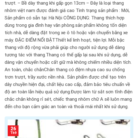
trượt. – Bề dày thang khi gấp gọn 13cm – Đây là loại thang
nhôm việt nam được đánh giá cao Tình trạng sản phẩm : Mới,
Sản phẩm có sẵn tại: Hà Nội CÔNG DỤNG: Thang thích hợp
dùng trong gia đình hay văn phòng.sản phẩm không tốn diện
tích nhà, dễ dàng đặt trong xe ô tô hoặc vận chuyển bằng xe
máy. ĐẶC ĐIỂM NỔI BẬTThiết kế linh hoạt, tiện lợi. Mỗi bậc
thang với độ rộng vừa phải giúp cho người sử dụng dễ dàng
tương tác với thang.Thang có thể gấp lại sau khi sử dụng, dễ
dàng vận chuyển hoặc cất giữ mà không chiếm nhiều diện tích.
An toàn, chắc chắnChân thang có đệm nhựa cao su chống
trơn trượt, trầy xước nền nhà.. Sản phẩm được chế tạo trên
dây chuyền hiện đại, chất liệu cao cấp, đảm bảo tiêu chuẩn về
độ an toàn lẫn hiệu quả sử dụng.Được làm từ sắt sơn tĩnh điện
chắc chắn không rỉ sét, chiếc thang nhôm chữ A sẽ luôn mang
đến cho bạn cảm giác an toàn và thoải mái nhất khi sử dụng.
26
Th9