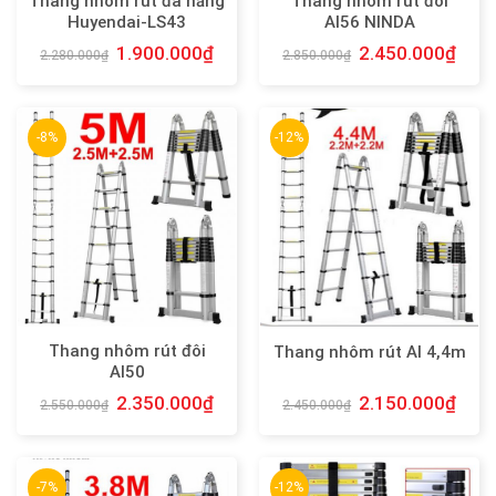
Thang nhôm rút đa năng
Thang nhôm rút đôi
Huyendai-LS43
AI56 NINDA
1.900.000
₫
2.450.000
₫
2.280.000
₫
2.850.000
₫
-8%
-12%
Thang nhôm rút đôi
Thang nhôm rút AI 4,4m
AI50
2.350.000
₫
2.150.000
₫
2.550.000
₫
2.450.000
₫
-7%
-12%