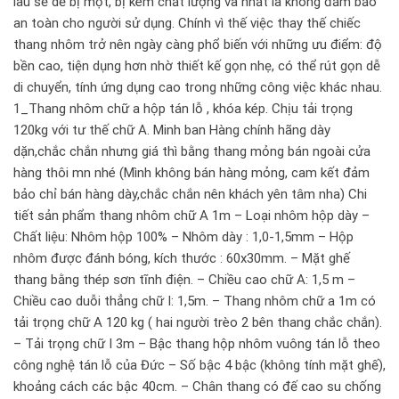
lâu sẽ dễ bị mọt, bị kém chất lượng và nhất là không đảm bảo
an toàn cho người sử dụng. Chính vì thế việc thay thế chiếc
thang nhôm trở nên ngày càng phổ biến với những ưu điểm: độ
bền cao, tiện dụng hơn nhờ thiết kế gọn nhẹ, có thể rút gọn dễ
di chuyển, tính ứng dụng cao trong những công việc khác nhau.
1_Thang nhôm chữ a hộp tán lỗ , khóa kép. Chịu tải trọng
120kg với tư thế chữ A. Minh ban Hàng chính hãng dày
dặn,chắc chắn nhưng giá thì bằng thang mỏng bán ngoài cửa
hàng thôi mn nhé (Mình không bán hàng mỏng, cam kết đảm
bảo chỉ bán hàng dày,chắc chắn nên khách yên tâm nha) Chi
tiết sản phẩm thang nhôm chữ A 1m – Loại nhôm hộp dày –
Chất liệu: Nhôm hộp 100% – Nhôm dày : 1,0-1,5mm – Hộp
nhôm được đánh bóng, kích thước : 60x30mm. – Mặt ghế
thang bằng thép sơn tĩnh điện. – Chiều cao chữ A: 1,5 m –
Chiều cao duỗi thẳng chữ I: 1,5m. – Thang nhôm chữ a 1m có
tải trọng chữ A 120 kg ( hai người trèo 2 bên thang chắc chắn).
– Tải trọng chữ I 3m – Bậc thang hộp nhôm vuông tán lỗ theo
công nghệ tán lỗ của Đức – Số bậc 4 bậc (không tính mặt ghế),
khoảng cách các bậc 40cm. – Chân thang có đế cao su chống