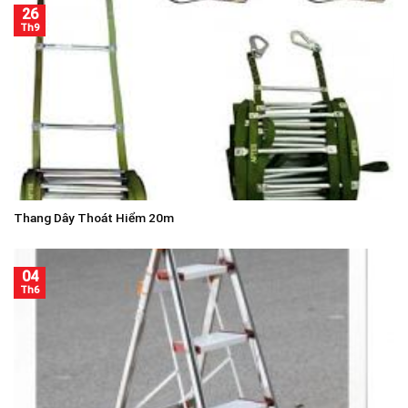
26
Th9
Thang Dây Thoát Hiểm 20m
04
Th6