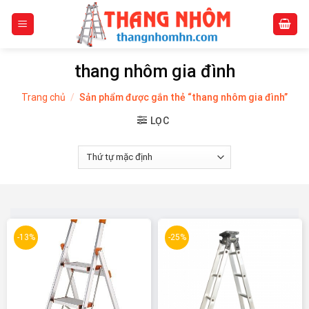
Skip
to
content
thang nhôm gia đình
Trang chủ
/
Sản phẩm được gắn thẻ “thang nhôm gia đình”
LỌC
-13%
-25%