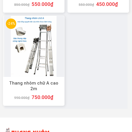
550.000
₫
450.000
₫
850.000
₫
550.000
₫
-24%
Thang nhôm chữ A cao
2m
750.000
₫
990.000
₫