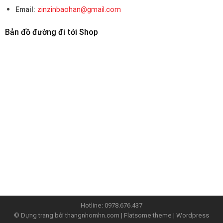
Email:
zinzinbaohan@gmail.com
Bản đồ đường đi tới Shop
Hotline:
0978.676.437
© Dựng trang bởi
thangnhomhn.com
| Flatsome theme | Wordpress