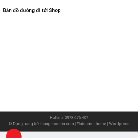
Bản đồ đường đi tới Shop
Hotline:
0978.676.437
© Dựng trang bởi
thangnhomhn.com
| Flatsome theme | Wordpress