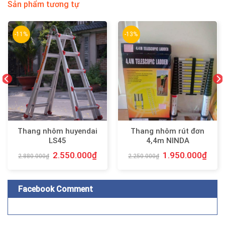
Sản phẩm tương tự
-11%
-13%
Thang nhôm huyendai
Thang nhôm rút đơn
LS45
4,4m NINDA
2.550.000
₫
1.950.000
₫
2.880.000
₫
2.250.000
₫
Facebook Comment