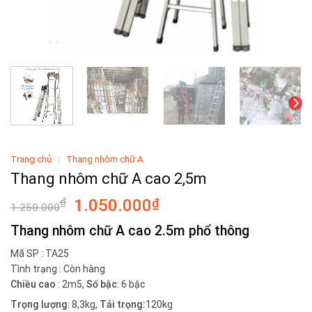
Trang chủ
/
Thang nhôm chữ A
Thang nhôm chữ A cao 2,5m
₫
1.050.000
₫
1.250.000
Thang nhôm chữ A cao 2.5m phổ thông
Mã SP : T
A25
Tình trạng : Còn hàng
Chiều cao
: 2m5,
Số bậc
: 6 bậc
Trọng lượng
: 8,3kg,
Tải trọng:
120kg