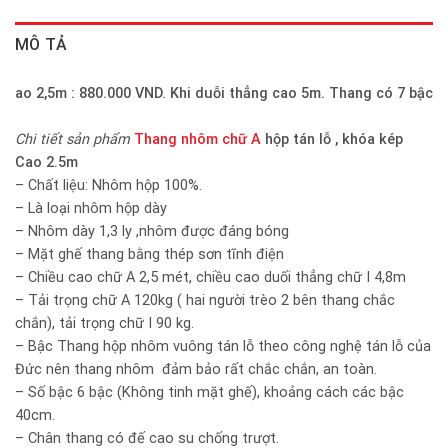
MÔ TẢ
ao 2,5m : 880.000 VND. Khi duỗi thẳng cao 5m. Thang có 7 bậc
Chi tiết sản phẩm
Thang nhôm chữ A
hộp tán lỗ , khóa kép
Cao 2.5m
– Chất liệu: Nhôm hộp 100%.
– Là loại nhôm hộp dày
– Nhôm dày 1,3 ly ,nhôm được đáng bóng
– Mặt ghế thang bằng thép sơn tĩnh điện
– Chiều cao chữ A 2,5 mét, chiều cao duối thẳng chữ I 4,8m
– Tải trọng chữ A 120kg ( hai người trèo 2 bên thang chắc
chắn), tải trọng chữ I 90 kg.
– Bậc Thang hộp nhôm vuông tán lỗ theo công nghệ tán lỗ của
Đức nên thang nhôm đảm bảo rất chắc chắn, an toàn.
– Số bậc 6 bậc (Không tinh mặt ghế), khoảng cách các bậc
40cm.
– Chân thang có đế cao su chống trượt.