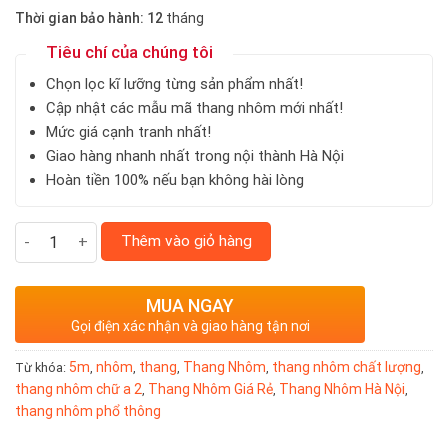
Thời gian bảo hành: 12
tháng
Tiêu chí của chúng tôi
Chọn lọc kĩ lưỡng từng sản phẩm nhất!
Cập nhật các mẫu mã thang nhôm mới nhất!
Mức giá cạnh tranh nhất!
Giao hàng nhanh nhất trong nội thành Hà Nội
Hoàn tiền 100% nếu bạn không hài lòng
Thang nhôm chữ A cao 2,5m số lượng
Thêm vào giỏ hàng
MUA NGAY
Gọi điện xác nhận và giao hàng tận nơi
5m
nhôm
thang
Thang Nhôm
thang nhôm chất lượng
Từ khóa:
,
,
,
,
,
thang nhôm chữ a 2
Thang Nhôm Giá Rẻ
Thang Nhôm Hà Nội
,
,
,
thang nhôm phổ thông